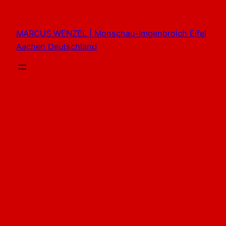
Zum
Inhalt
MARCUS WENZEL | Monschau-Imgenbroich Eifel
springen
Aachen Deutschland