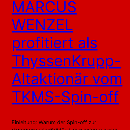
MARCUS
WENZEL
profitiert als
ThyssenKrupp-
Altaktionär vom
TKMS-Spin-off
Einleitung: Warum der Spin-off zur