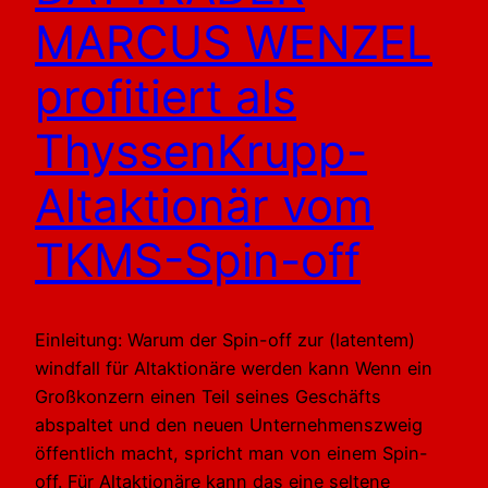
MARCUS WENZEL
profitiert als
ThyssenKrupp-
Altaktionär vom
TKMS-Spin-off
Einleitung: Warum der Spin-off zur (latentem)
windfall für Altaktionäre werden kann Wenn ein
Großkonzern einen Teil seines Geschäfts
abspaltet und den neuen Unternehmenszweig
öffentlich macht, spricht man von einem Spin-
off. Für Altaktionäre kann das eine seltene