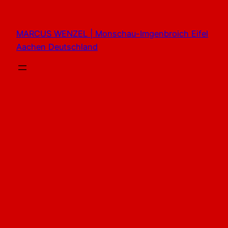
Zum
Inhalt
MARCUS WENZEL | Monschau-Imgenbroich Eifel
springen
Aachen Deutschland