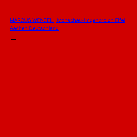
Zum
Inhalt
MARCUS WENZEL | Monschau-Imgenbroich Eifel
springen
Aachen Deutschland