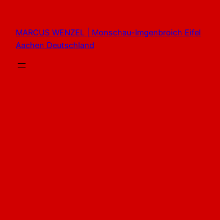
Zum
Inhalt
MARCUS WENZEL | Monschau-Imgenbroich Eifel
springen
Aachen Deutschland