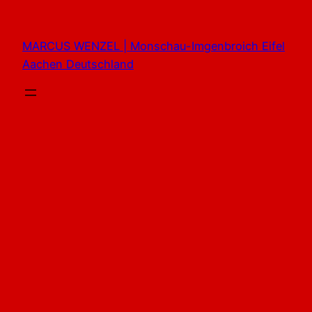
Zum
Inhalt
MARCUS WENZEL | Monschau-Imgenbroich Eifel
springen
Aachen Deutschland