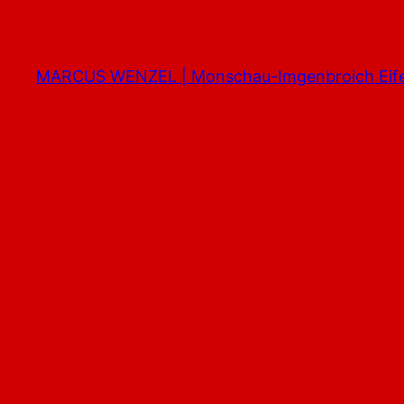
Zum
Inhalt
springen
MARCUS WENZEL | Monschau-Imgenbroich Eife