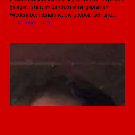
gelegen, steht im Zentrum einer geplanten
Wiederinbetriebnahme, die geopolitisch und…
18. Oktober 2025