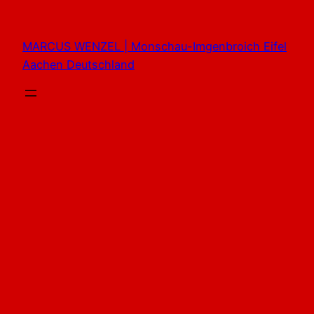
Zum
Inhalt
MARCUS WENZEL | Monschau-Imgenbroich Eifel
springen
Aachen Deutschland