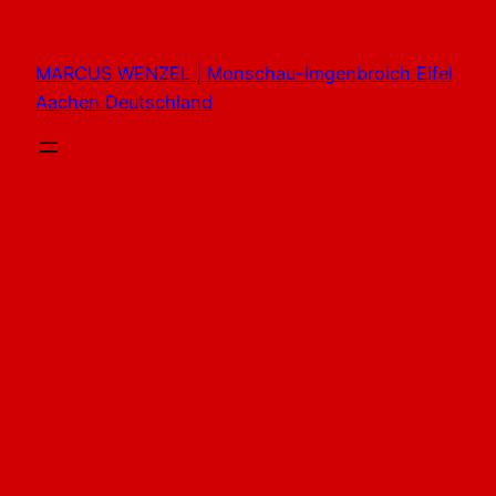
Zum
Inhalt
MARCUS WENZEL | Monschau-Imgenbroich Eifel
springen
Aachen Deutschland