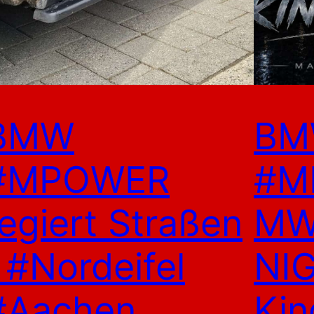
BMW
BM
#MPOWER
#M
regiert Straßen
MW
| #Nordeifel
NI
#Aachen
Kin