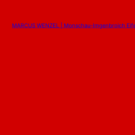
Zum
Inhalt
springen
MARCUS WENZEL | Monschau-Imgenbroich Eife