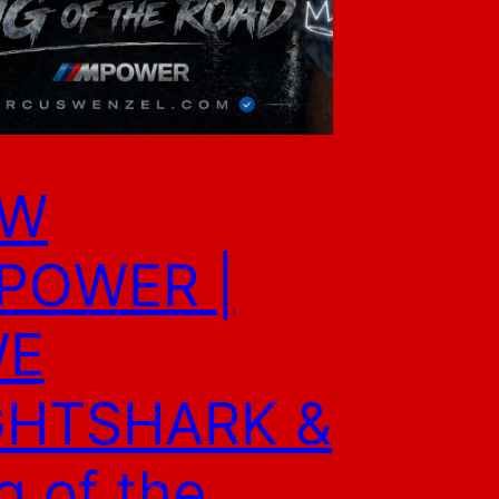
W
POWER |
E
GHTSHARK &
g of the