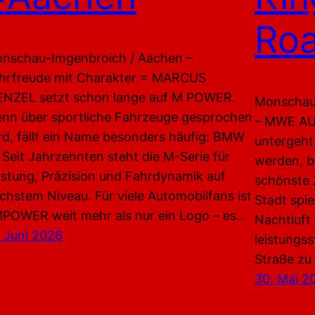
Ro
nschau-Imgenbroich / Aachen –
hrfreude mit Charakter = MARCUS
NZEL setzt schon lange auf M POWER.
Monschau-
nn über sportliche Fahrzeuge gesprochen
– MWE A
rd, fällt ein Name besonders häufig: BMW
untergeht
 Seit Jahrzehnten steht die M-Serie für
werden, b
istung, Präzision und Fahrdynamik auf
schönste Z
chstem Niveau. Für viele Automobilfans ist
Stadt spie
POWER weit mehr als nur ein Logo – es…
Nachtluft 
. Juni 2026
leistungs
Straße z
30. Mai 2