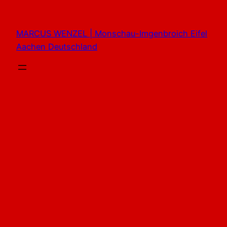
Zum
Inhalt
MARCUS WENZEL | Monschau-Imgenbroich Eifel
springen
Aachen Deutschland