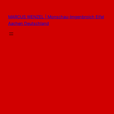
Zum
Inhalt
MARCUS WENZEL | Monschau-Imgenbroich Eifel
springen
Aachen Deutschland