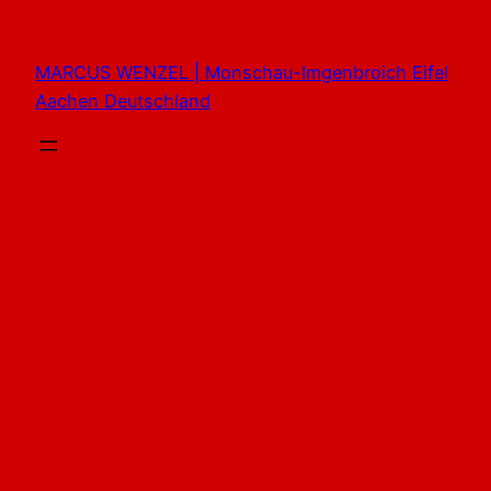
Zum
Inhalt
MARCUS WENZEL | Monschau-Imgenbroich Eifel
springen
Aachen Deutschland