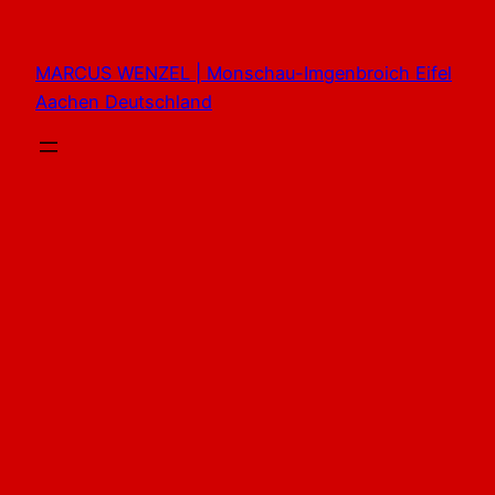
Zum
Inhalt
MARCUS WENZEL | Monschau-Imgenbroich Eifel
springen
Aachen Deutschland