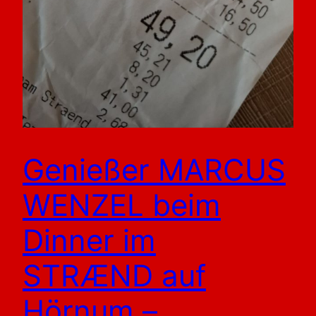
Genießer MARCUS
WENZEL beim
Dinner im
STRÆND auf
Hörnum –