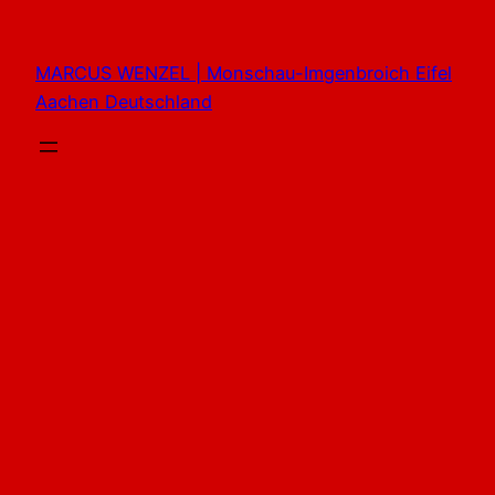
Zum
Inhalt
MARCUS WENZEL | Monschau-Imgenbroich Eifel
springen
Aachen Deutschland