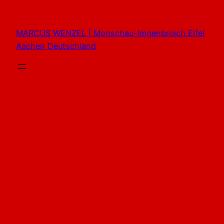
Zum
Inhalt
MARCUS WENZEL | Monschau-Imgenbroich Eifel
springen
Aachen Deutschland