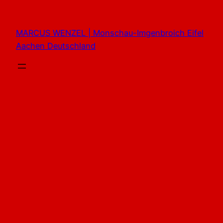
Zum
Inhalt
MARCUS WENZEL | Monschau-Imgenbroich Eifel
springen
Aachen Deutschland