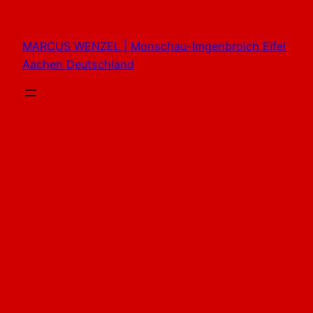
Zum
Inhalt
MARCUS WENZEL | Monschau-Imgenbroich Eifel
springen
Aachen Deutschland