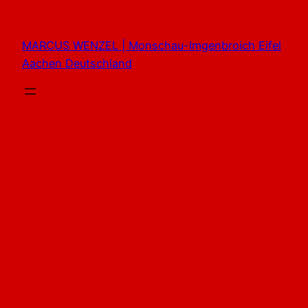
Zum
Inhalt
MARCUS WENZEL | Monschau-Imgenbroich Eifel
springen
Aachen Deutschland