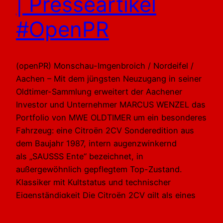
| Presseartikel
#OpenPR
(openPR) Monschau-Imgenbroich / Nordeifel /
Aachen – Mit dem jüngsten Neuzugang in seiner
Oldtimer-Sammlung erweitert der Aachener
Investor und Unternehmer MARCUS WENZEL das
Portfolio von MWE OLDTIMER um ein besonderes
Fahrzeug: eine Citroën 2CV Sonderedition aus
dem Baujahr 1987, intern augenzwinkernd
als „SAUSSS Ente“ bezeichnet, in
außergewöhnlich gepflegtem Top-Zustand.
Klassiker mit Kultstatus und technischer
Eigenständigkeit Die Citroën 2CV gilt als eines
der ikonischsten Fahrzeuge…
2. Januar 2026