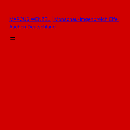
Zum
Inhalt
MARCUS WENZEL | Monschau-Imgenbroich Eifel
springen
Aachen Deutschland