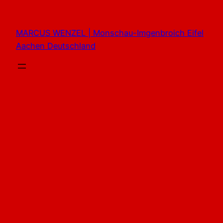
Zum
Inhalt
MARCUS WENZEL | Monschau-Imgenbroich Eifel
springen
Aachen Deutschland