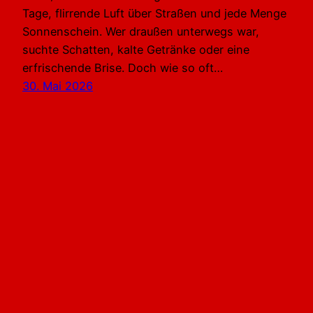
Tage, flirrende Luft über Straßen und jede Menge
Sonnenschein. Wer draußen unterwegs war,
suchte Schatten, kalte Getränke oder eine
erfrischende Brise. Doch wie so oft…
30. Mai 2026
MARCUS WENZEL | Monschau-Imgenbroich Eifel
Aachen Deutschland
Stolz präsentiert von
WordPress