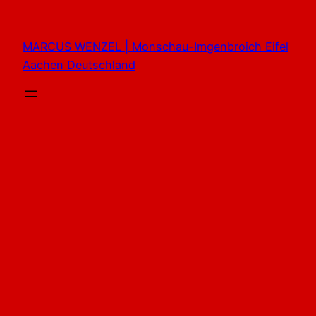
Zum
Inhalt
MARCUS WENZEL | Monschau-Imgenbroich Eifel
springen
Aachen Deutschland