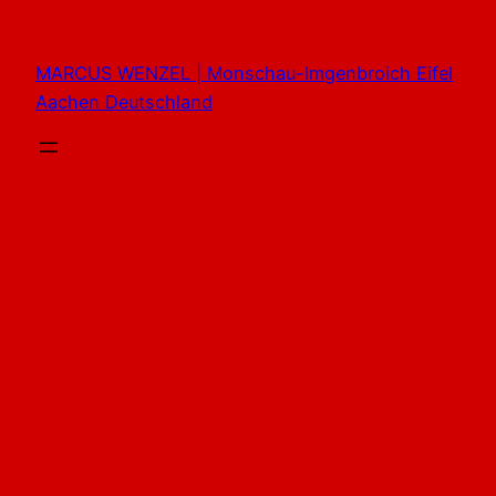
Zum
Inhalt
MARCUS WENZEL | Monschau-Imgenbroich Eifel
springen
Aachen Deutschland