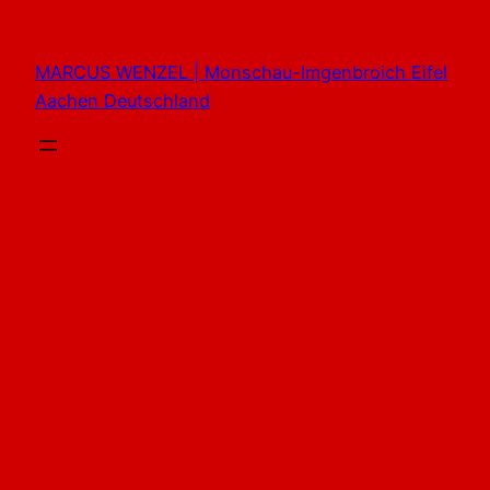
Zum
Inhalt
MARCUS WENZEL | Monschau-Imgenbroich Eifel
springen
Aachen Deutschland