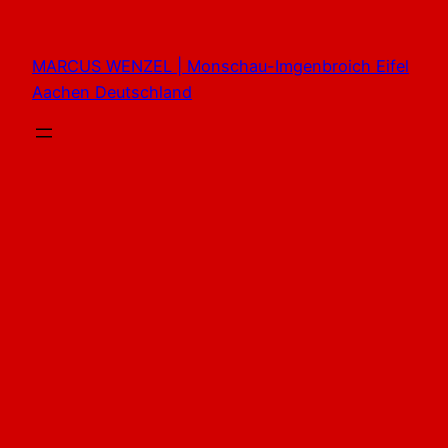
Zum
Inhalt
MARCUS WENZEL | Monschau-Imgenbroich Eifel
springen
Aachen Deutschland