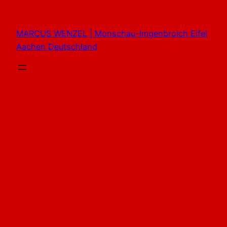
Zum
Inhalt
MARCUS WENZEL | Monschau-Imgenbroich Eifel
springen
Aachen Deutschland