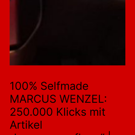
100% Selfmade
MARCUS WENZEL:
250.000 Klicks mit
Artikel