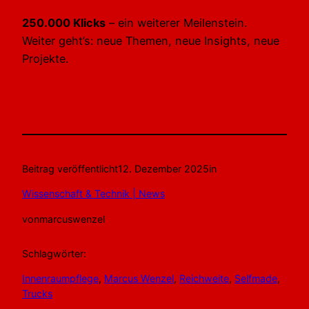
250.000 Klicks
– ein weiterer Meilenstein.
Weiter geht’s: neue Themen, neue Insights, neue
Projekte.
Beitrag veröffentlicht
12. Dezember 2025
in
Wissenschaft & Technik | News
von
marcuswenzel
Schlagwörter:
Innenraumpflege
, 
Marcus Wenzel
, 
Reichweite
, 
Selfmade
, 
Trucks