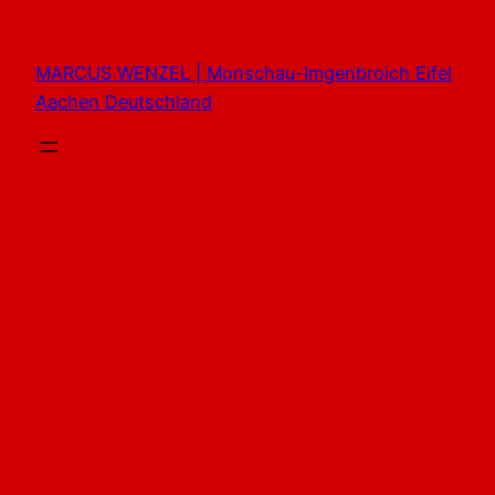
Zum
Inhalt
MARCUS WENZEL | Monschau-Imgenbroich Eifel
springen
Aachen Deutschland