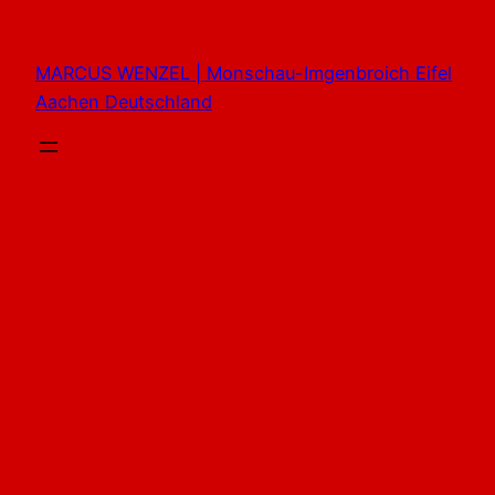
Zum
Inhalt
MARCUS WENZEL | Monschau-Imgenbroich Eifel
springen
Aachen Deutschland